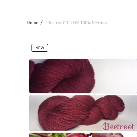
Home
"Beetroot" Fil DK 100% Mérinos
NEW