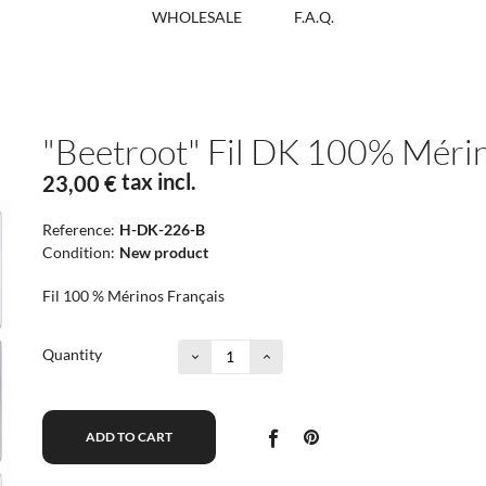
WHOLESALE
F.A.Q.
"Beetroot" Fil DK 100% Méri
tax incl.
23,00 €
Reference:
H-DK-226-B
Condition:
New product
Fil 100 % Mérinos Français
Quantity
ADD TO CART