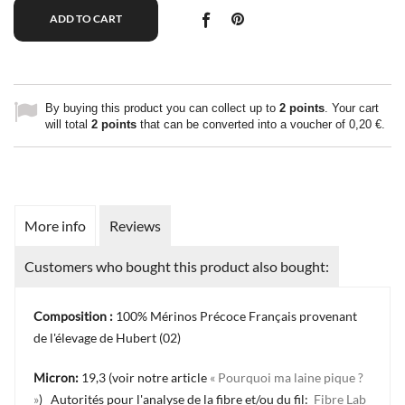
ADD TO CART
By buying this product you can collect up to
2
points
. Your cart
will total
2
points
that can be converted into a voucher of
0,20 €
.
More info
Reviews
Customers who bought this product also bought:
Composition :
100% Mérinos Précoce Français provenant
de l'élevage de Hubert (02)
Micron:
19,3 (voir notre article
« Pourquoi ma laine pique ?
»
) Autorités pour l'analyse de la fibre et/ou du fil:
Fibre Lab