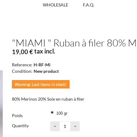
WHOLESALE
F.A.Q.
"MIAMI " Ruban à filer 80% M
tax incl.
19,00 €
Reference:
H-RF-Mi
Condition:
New product
Warning: Last items in stock!
80% Merinos 20% Soie en ruban à filer
100 gr
Poids
Quantity