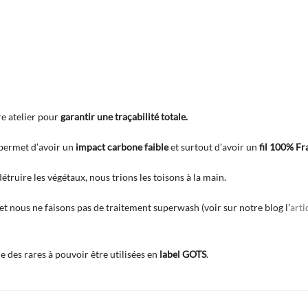
re atelier pour
garantir une traçabilité totale.
 permet d’avoir un
impact carbone faible
et surtout d’avoir un
fil 100% Fr
truire les végétaux, nous trions les toisons à la main.
et nous ne faisons pas de traitement superwash (voir sur notre blog l’
arti
e des rares à pouvoir être utilisées en
label GOTS
.