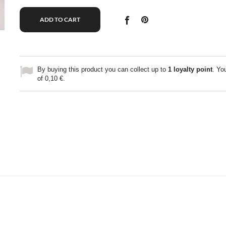
ADD TO CART
By buying this product you can collect up to
1
loyalty point
. You
of
0,10 €
.