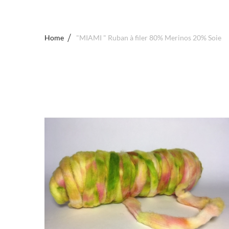
Home
"MIAMI " Ruban à filer 80% Merinos 20% Soie