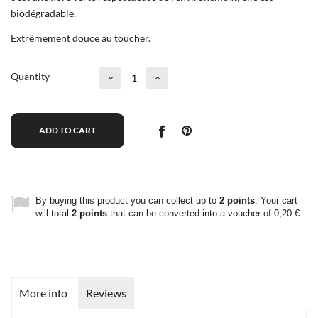
biodégradable.
Extrêmement douce au toucher.
Quantity
ADD TO CART
By buying this product you can collect up to
2
points
. Your cart
will total
2
points
that can be converted into a voucher of
0,20 €
.
More info
Reviews