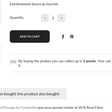
Extrêmement douce au toucher.
Quantity
ADD TO CART
By buying this product you can collect up to
2
points
. Your cart 
€
.
 bought this product also bought:
 l'
Elevage du Fontenelle
que vous pouvez visiter et 20 % Rose Fibre