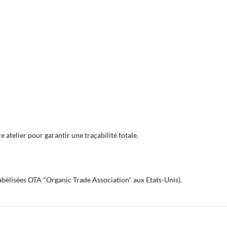
 atelier pour garantir une traçabilité totale.
labélisées OTA "Organic Trade Association" aux Etats-Unis).