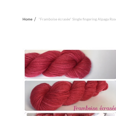
Home
"Framboise écrasée" Single fingering Alpaga Ros