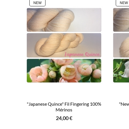
NEW
NEW
"Japanese Quince" Fil Fingering 100%
"New
Mérinos
24,00 €