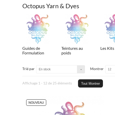
Octopus Yarn & Dyes
Guides de
Teintures au
Les Kits
Formulation
poids
Trié par
Montrer
En stock
12
Affichage 1 - 12 de 25 éléments
Tout Montrer
NOUVEAU