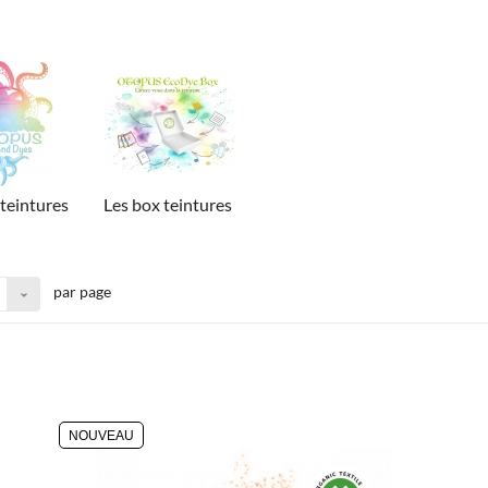
 teintures
Les box teintures
par page
NOUVEAU