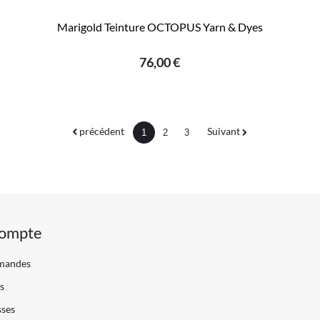
Marigold Teinture OCTOPUS Yarn & Dyes
76,00 €
précédent
Suivant
1
2
3
ompte
mandes
s
sses