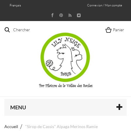
Français
Connexion / Mon compte
Chercher
Panier
MENU
Accueil
"Sirop de Cassis" Alpaga Merinos Ramie