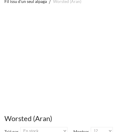
Fil issu d'un seul alpaga
Worsted (Aran)
Worsted (Aran)
Trié par
Montrer