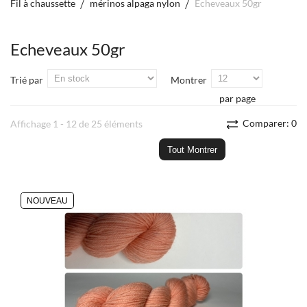
Fil à chaussette
mérinos alpaga nylon
Echeveaux 50gr
Echeveaux 50gr
Trié par
Montrer
par page
Comparer:
0
Affichage 1 - 12 de 25 éléments
Tout Montrer
NOUVEAU