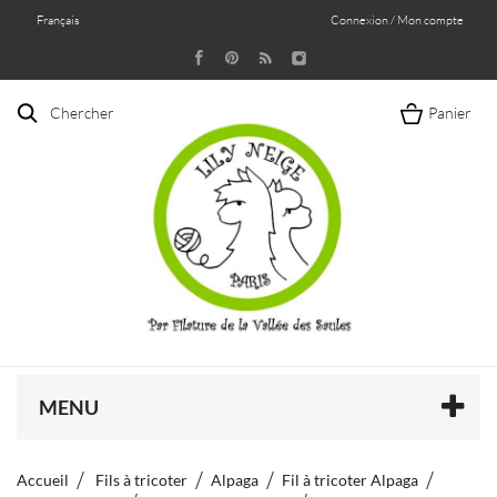
Français
Connexion / Mon compte
Chercher
Panier
MENU
Accueil
Fils à tricoter
Alpaga
Fil à tricoter Alpaga