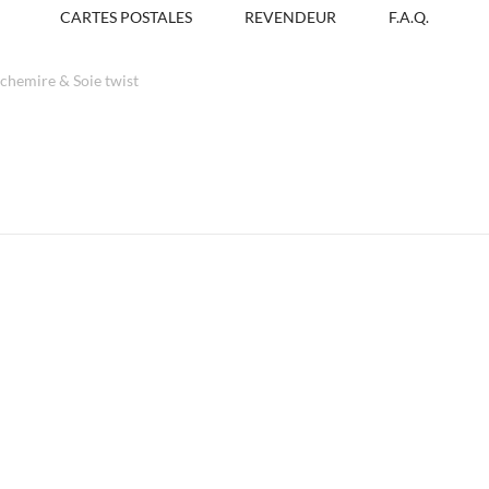
CARTES POSTALES
REVENDEUR
F.A.Q.
chemire & Soie twist