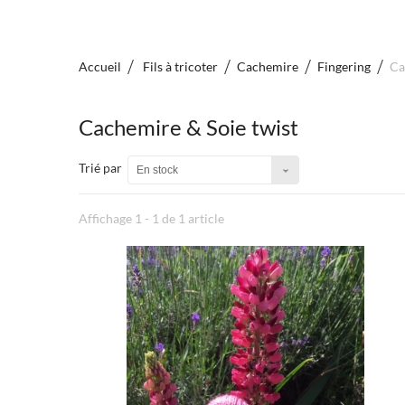
Accueil
Fils à tricoter
Cachemire
Fingering
Ca
Cachemire & Soie twist
Trié par
En stock
Affichage 1 - 1 de 1 article