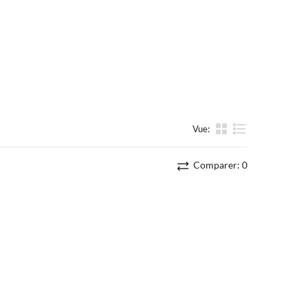
Vue:
liste
Comparer:
0