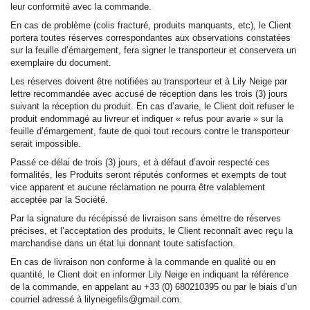
leur conformité avec la commande.
En cas de problème (colis fracturé, produits manquants, etc), le Client
portera toutes réserves correspondantes aux observations constatées
sur la feuille d’émargement, fera signer le transporteur et conservera un
exemplaire du document.
Les réserves doivent être notifiées au transporteur et à Lily Neige par
lettre recommandée avec accusé de réception dans les trois (3) jours
suivant la réception du produit. En cas d’avarie, le Client doit refuser le
produit endommagé au livreur et indiquer « refus pour avarie » sur la
feuille d’émargement, faute de quoi tout recours contre le transporteur
serait impossible.
Passé ce délai de trois (3) jours, et à défaut d’avoir respecté ces
formalités, les Produits seront réputés conformes et exempts de tout
vice apparent et aucune réclamation ne pourra être valablement
acceptée par la Société.
Par la signature du récépissé de livraison sans émettre de réserves
précises, et l’acceptation des produits, le Client reconnaît avec reçu la
marchandise dans un état lui donnant toute satisfaction.
En cas de livraison non conforme à la commande en qualité ou en
quantité, le Client doit en informer Lily Neige en indiquant la référence
de la commande, en appelant au +33 (0) 680210395 ou par le biais d’un
courriel adressé à lilyneigefils@gmail.com.