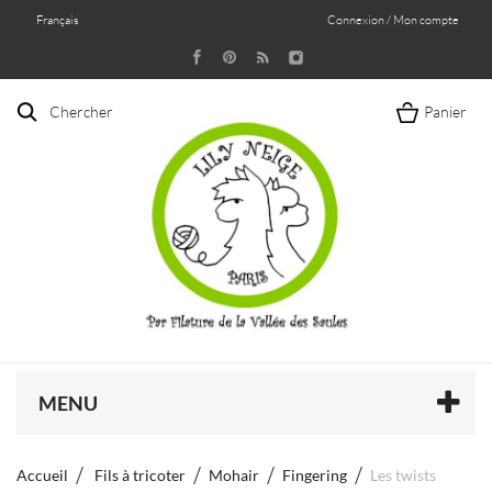
Français
Connexion / Mon compte
Chercher
Panier
MENU
Accueil
Fils à tricoter
Mohair
Fingering
Les twists