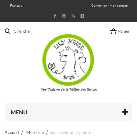
Français
Connexion / Mon compte
Chercher
Panier
MENU
Accueil
Mercerie
Bols dévidoir à pelote