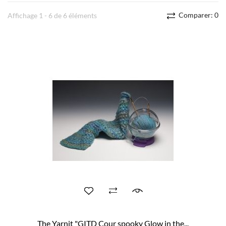
Comparer:
0
Affichage 1 - 6 de 6 éléments
The Yarnit "GITD Cour spooky Glow in the...