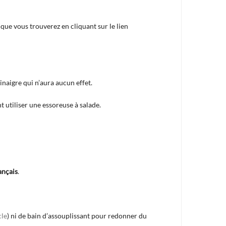
e vous trouverez en cliquant sur le lien
inaigre qui n’aura aucun effet.
t utiliser une essoreuse à salade.
ançais
.
cle
) ni de bain d’assouplissant pour redonner du