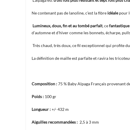
L’alpaga est
trois fois plus résistant et sept fois plus c
Ne contenant pas de lanoline, c’est la fibre
idéale
pour 
Lumineux, doux, fin et au tombé parfait
, ce
fantastique
d'automne et d'hiver comme les bonnets, écharpe, pulls
Très chaud, très doux, ce fil exceptionnel qui profite du
La définition de maille est parfaite et ravira les tricote
Composition :
75 % Baby Alpaga Français provenant de
Poids :
100 gr
Longueur :
+/- 432 m
Aiguilles recommandées :
2,5 à 3 mm