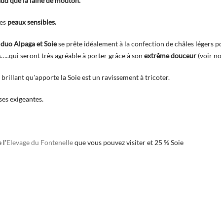
haud que la laine de mouton.
les
peaux sensibles.
 duo Alpaga et Soie
se prête idéalement à la confection de châles légers po
…..qui seront très agréable à porter grâce à son
extrême douceur
(voir no
 brillant qu'apporte la Soie est un ravissement à tricoter.
uses exigeantes.
 l'
Elevage du Fontenelle
que vous pouvez visiter et 25 % Soie