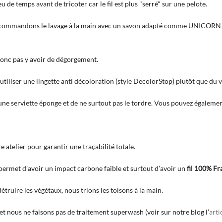
 de temps avant de tricoter car le fil est plus "serré" sur une pelote.
commandons le lavage à la main avec un savon adapté comme UNICORN qu
 donc pas y avoir de dégorgement.
tiliser une lingette anti décoloration (style DecolorStop) plutôt que du v
 une serviette éponge et de ne surtout pas le tordre. Vous pouvez égalemen
 atelier pour garantir une traçabilité totale.
 permet d’avoir un impact carbone faible et surtout d’avoir un
fil 100% Fr
truire les végétaux, nous trions les toisons à la main.
et nous ne faisons pas de traitement superwash (voir sur notre blog l’
arti