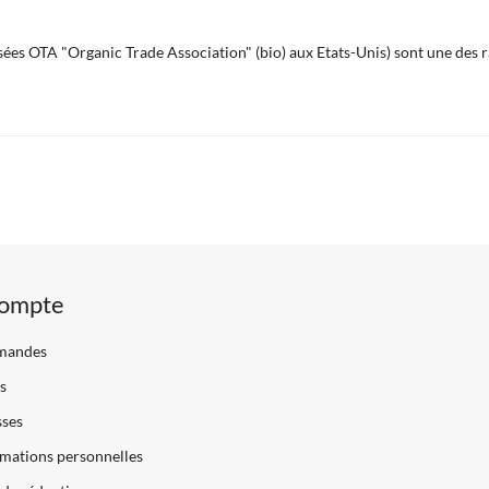
isées OTA "Organic Trade Association" (bio) aux Etats-Unis) sont une des ra
ompte
mandes
s
sses
mations personnelles