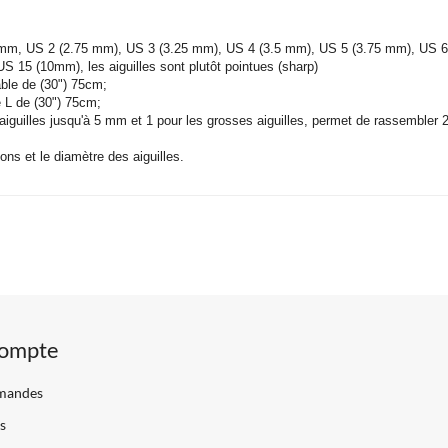
10mm,
US 2 (2.75 mm), US 3 (3.25 mm), US 4 (3.5 mm), US 5 (3.75 mm), US 
 US 15 (10mm),
les aiguilles sont plutôt pointues (sharp)
âble de (30") 75cm;
e L de (30") 75cm;
aiguilles jusqu'à 5 mm et 1 pour les grosses aiguilles, permet de rassembler 2
ons et le diamètre des aiguilles.
ompte
mandes
s