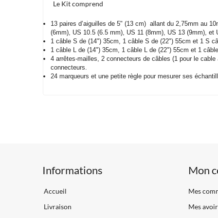
Le Kit comprend
13 paires d’aiguilles de 5" (13 cm) allant du 2,75mm au 
(6mm), US 10.5 (6.5 mm), US 11 (8mm), US 13 (9mm), et
1 câble S de (14") 35cm, 1 câble S de (22") 55cm et 1 S c
1 câble L de (14") 35cm, 1 câble L de (22") 55cm et 1 câbl
4 arrêtes-mailles, 2 connecteurs de câbles (1 pour le cable 
connecteurs.
24 marqueurs et une petite règle pour mesurer ses échantill
Informations
Mon c
Accueil
Mes com
Livraison
Mes avoir