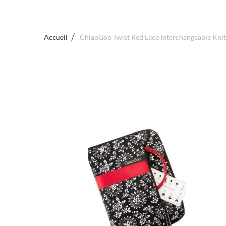
Accueil
ChiaoGoo Twist Red Lace Interchangeable Knit