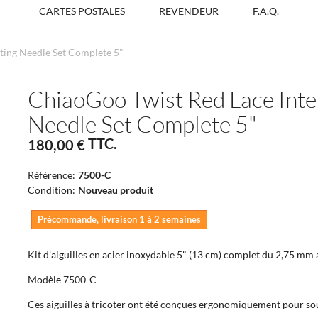
CARTES POSTALES
REVENDEUR
F.A.Q.
ting Needle Set Complete 5"
ChiaoGoo Twist Red Lace Inte
Needle Set Complete 5"
TTC.
180,00 €
Référence:
7500-C
Condition:
Nouveau produit
Précommande, livraison 1 à 2 semaines
Kit d'aiguilles en acier inoxydable 5" (13 cm) complet du 2,75 m
Modèle 7500-C
Ces aiguilles à tricoter ont été conçues ergonomiquement pour sou