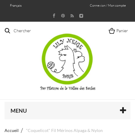
Français
Connexion / Mon compte
Chercher
Panier
MENU
Accueil
"Coquelicot" Fil Mérinos Alpaga & Nylon