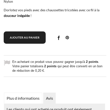
Nylon
Dorlotez vos pieds avec des chaussettes tricotées avec ce fil à la
douceur inégalée
!
AJOUTER AU PANIER
En achetant ce produit vous pouvez gagner jusqu'à
2
points
.
Votre panier totalisera
2
points
qui peut être converti en un bon
de réduction de
0,20 €
.
Plus d informations
Avis
Les clients qui ont acheté ce produit ont également