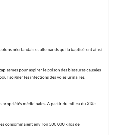
olons néerlandais et allemands qui la baptisèrent ainsi
cataplasmes pour aspirer le poison des blessures causées
 pour soigner les infections des voies urinaires.
 propriétés médicinales. A partir du milieu du XIXe
ines consommaient environ 500 000 kilos de