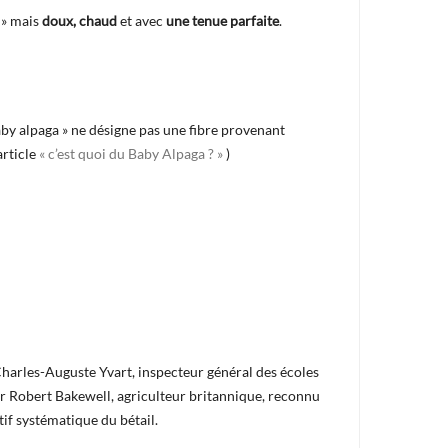
c » mais
doux, chaud
et avec
une tenue parfaite
.
baby alpaga » ne désigne pas une fibre provenant
rticle
« c’est quoi du Baby Alpaga ? »
)
harles-Auguste Yvart, inspecteur général des écoles
 par Robert Bakewell, agriculteur britannique, reconnu
tif systématique du bétail.