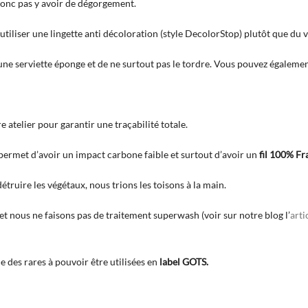
 donc pas y avoir de dégorgement.
tiliser une lingette anti décoloration (style DecolorStop) plutôt que du v
 une serviette éponge et de ne surtout pas le tordre. Vous pouvez égalemen
 atelier pour garantir une traçabilité totale.
 permet d’avoir un impact carbone faible et surtout d’avoir un
fil 100% Fr
truire les végétaux, nous trions les toisons à la main.
et nous ne faisons pas de traitement superwash (voir sur notre blog l’
arti
e des rares à pouvoir être utilisées en
label GOTS.