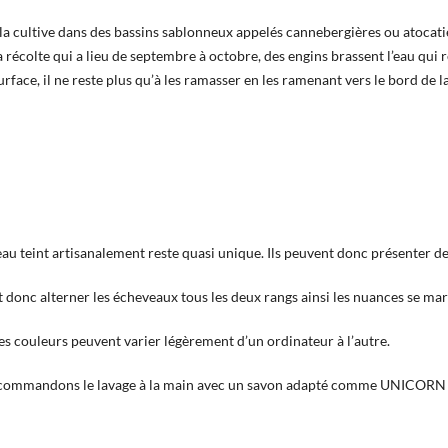
 cultive dans des bassins sablonneux appelés cannebergières ou atocatiè
 récolte qui a lieu de septembre à octobre, des engins brassent l’eau qui 
rface, il ne reste plus qu’à les ramasser en les ramenant vers le bord de l
 teint artisanalement reste quasi unique. Ils peuvent donc présenter de
 donc alterner les écheveaux tous les deux rangs ainsi les nuances se mar
les couleurs peuvent varier légèrement d’un ordinateur à l’autre.
commandons le lavage à la main avec un savon adapté comme UNICORN qu