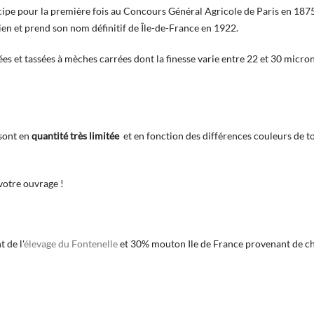
cipe pour la première fois au Concours Général Agricole de Paris en 1875
ien et prend son nom définitif de Île-de-France en 1922.
ées et tassées à mèches carrées dont la finesse varie entre 22 et 30 micro
 sont en
quantité très limitée
et en fonction des différences couleurs de tois
votre ouvrage !
 de l'
élevage du Fontenelle
et 30% mouton Ile de France provenant de ch