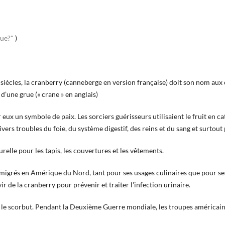
que?"
)
iècles, la cranberry (canneberge en version française) doit son nom aux c
 d’une grue (« crane » en anglais)
r eux un symbole de paix. Les sorciers guérisseurs utilisaient le fruit en 
ivers troubles du foie, du système digestif, des reins et du sang et surtout
elle pour les tapis, les couvertures et les vêtements.
igrés en Amérique du Nord, tant pour ses usages culinaires que pour ses
 de la cranberry pour prévenir et traiter l'infection urinaire.
re le scorbut. Pendant la Deuxième Guerre mondiale, les troupes américa