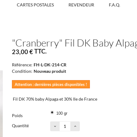
CARTES POSTALES
REVENDEUR
F.A.Q.
"Cranberry" Fil DK Baby Alpag
TTC.
23,00 €
Référence:
FH-L-DK-214-CR
Condition:
Nouveau produit
Attention : dernières pièces disponibles !
Fil DK 70% baby Alpaga et 30% Ile de France
100 gr
Poids
Quantité