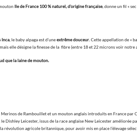
 mouton
Ile de France
100 % naturel, d'origine française
, donne un fil « se
s Inca
, le baby alpaga est d’une
extrême douceur
. Cette appellation de « 
ais elle désigne la finesse de la fibre (entre 18 et 22
microns voir notre a
haud que la laine de mouton.
s Merinos de Rambouillet et un mouton anglais introduits en France par C
 , le Dishley Leicester, issus de la race anglaise New Leicester améliorée
a révolution agricole britannique, pour avoir mis en place l’élevage sélec