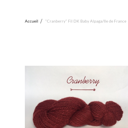
Accueil
"Cranberry" Fil DK Baby Alpaga/Ile de France