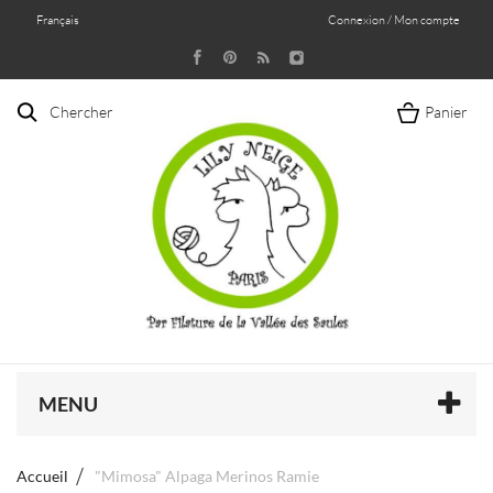
Français
Connexion / Mon compte
Chercher
Panier
MENU
Accueil
"Mimosa" Alpaga Merinos Ramie