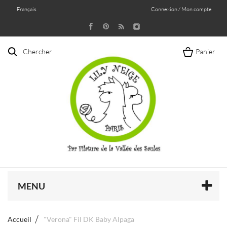
Français
Connexion / Mon compte
Chercher
Panier
MENU
Accueil
"Verona" Fil DK Baby Alpaga