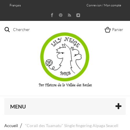
Français
Connexion / Mon compte
Chercher
Panier
MENU
Accueil
"Corail des Tuamatu" Single fingering Alpaga Seacell