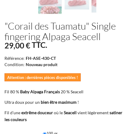
"Corail des Tuamatu" Single
fingering Alpaga Seacell
TTC.
29,00 €
Référence:
FH-ASE-430-CT
Condition:
Nouveau produit
Attention : dernières pièces disponibles !
Fil 80 %
Baby Alpaga Français
20 % Seacell
Ultra doux pour un
bien être maximum
!
Fil d’une
extrême douceur
où le
Seacell
vient légèrement
satiner
les couleurs
100 gr