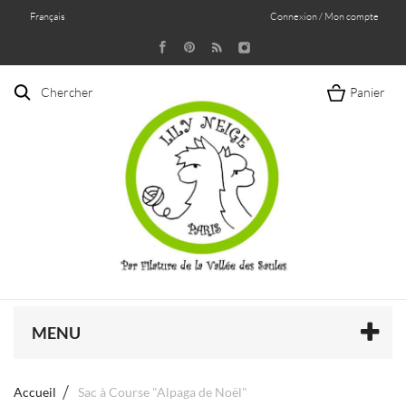
Français
Connexion / Mon compte
Chercher
Panier
MENU
Accueil
Sac à Course "Alpaga de Noël"