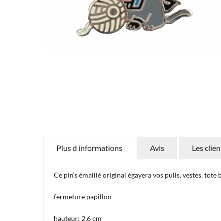
Plus d informations
Avis
Les clie
Ce pin’s émaillé original égayera vos pulls, vestes, tote 
fermeture papillon
hauteur: 2,6 cm