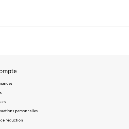
ompte
mandes
s
sses
mations personnelles
de réduction