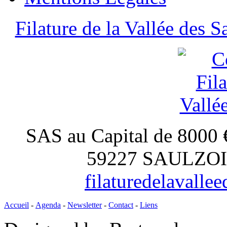
Filature de la Vallée des S
SAS au Capital de 8000 
59227 SAULZOIR,
filaturedelavall
Accueil
-
Agenda
-
Newsletter
-
Contact
-
Liens